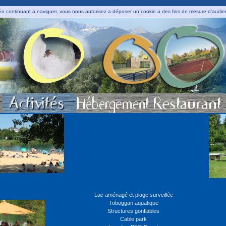
. En continuant a naviguer, vous nous autorisez a déposer un cookie a des fins de mesure d'audi
Lac aménagé et plage surveillée
Toboggan aquatique
Structures gonflables
Cable park