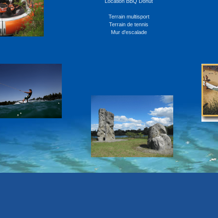
Location BBQ Donut
Terrain multisport
Terrain de tennis
Mur d'escalade