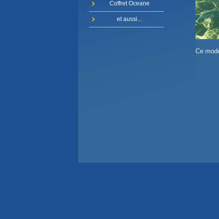
Coffret Oceane
et aussi...
Ce modè