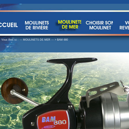
Vous êtes ici :
--- MOULINETS DE MER ---
>
BAM 680