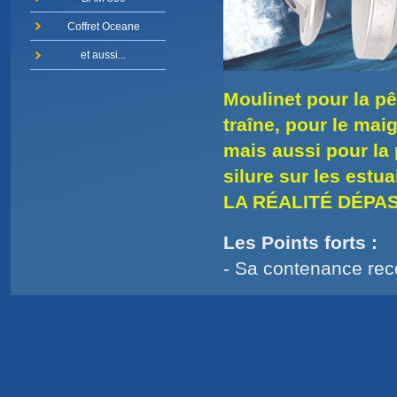
Coffret Oceane
et aussi...
Moulinet pour la pê
traîne, pour le maig
mais aussi pour la
silure sur les estua
LA RÉALITÉ DÉPAS
Les Po
- Sa contenance rec
- Sa bobine en alum
- Sa puissance du fr
- Le bras qui porte l
- La manivelle repli
Santos