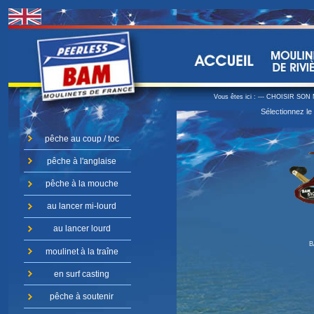
Vous êtes ici :
--- CHOISIR SON 
Sélectionnez le
pêche au coup / toc
pêche à l'anglaise
pêche à la mouche
au lancer mi-lourd
au lancer lourd
B
moulinet à la traîne
en surf casting
pêche à soutenir