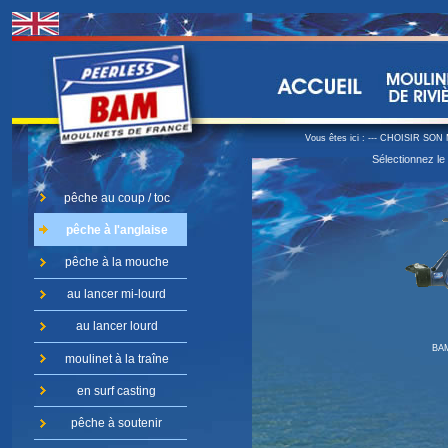
Vous êtes ici :
--- CHOISIR SON 
Sélectionnez le
pêche au coup / toc
pêche à l'anglaise
pêche à la mouche
au lancer mi-lourd
au lancer lourd
BAM
moulinet à la traîne
en surf casting
pêche à soutenir