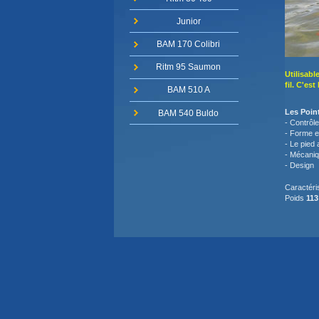
Junior
BAM 170 Colibri
Ritm 95 Saumon
Utilisabl
fil. C'es
BAM 510 A
Le
BAM 540 Buldo
- Contrôle
- Forme e
- Le pied
- Mécaniq
- Design
Caractéri
Poids
113