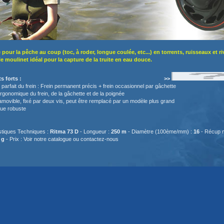
e pour la pêche au coup (toc, à roder, longue coulée, etc...) en torrents, ruisseaux et r
t le moulinet idéal pour la capture de la truite en eau douce.
s Points forts : >>
 parfait du frein : Frein permanent précis + frein occasionnel par gâchette
rgonomique du frein, de la gâchette et de la poignée
 amovible, fixé par deux vis, peut être remplacé par un modèle plus grand
ue robuste
stiques Techniques :
Ritma 73 D
- Longueur :
250 m
- Diamètre (100ème/mm) :
16
- Récup m
 g
- Prix : Voir notre catalogue ou
contactez-nous