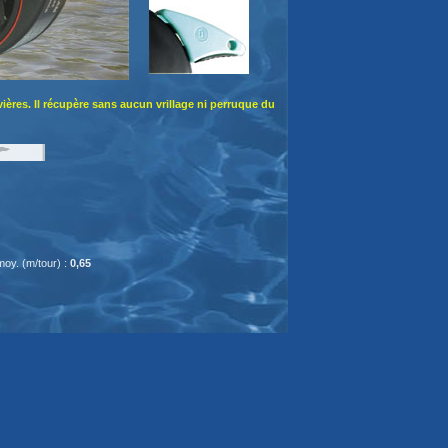
ivières. Il récupère sans aucun vrillage ni perruque du
oy. (m/tour) :
0,65