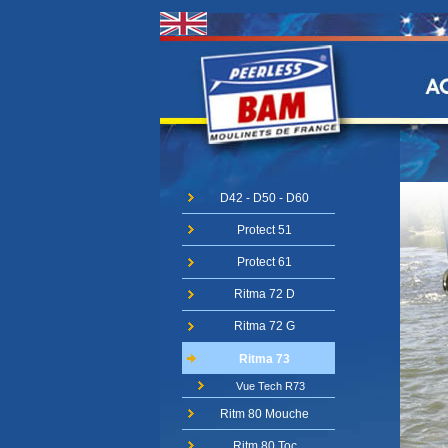
D42 - D50 - D60
Protect 51
Protect 61
Ritma 72 D
Ritma 72 G
Ritma 73
Vue Tech R73
Ritm 80 Mouche
Ritm 80 Toc