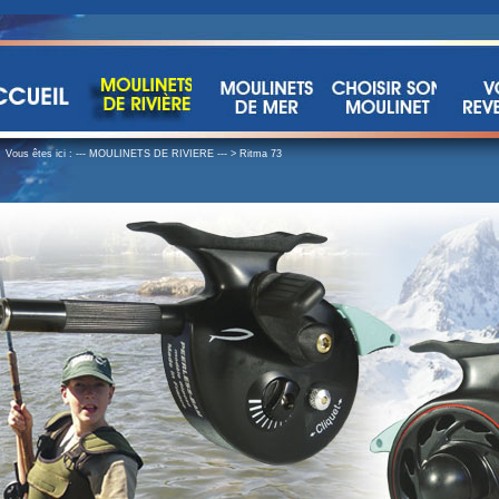
Vous êtes ici :
--- MOULINETS DE RIVIERE ---
>
Ritma 73