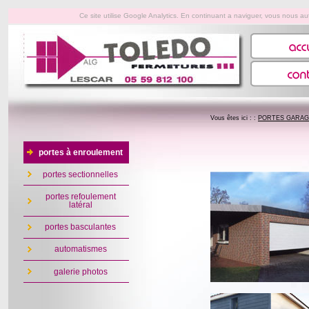
Ce site utilise Google Analytics. En continuant a naviguer, vous nous 
Vous êtes ici : :
PORTES GARAG
portes à enroulement
portes sectionnelles
portes refoulement
latéral
portes basculantes
automatismes
galerie photos