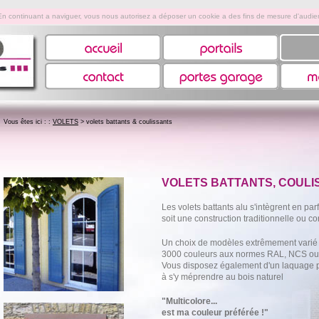
. En continuant a naviguer, vous nous autorisez a déposer un cookie a des fins de mesure d'audi
Vous êtes ici : :
VOLETS
>
volets battants & coulissants
VOLETS BATTANTS, COULI
Les volets battants alu s'intègrent en par
soit une construction traditionnelle ou c
Un choix de modèles extrêmement varié v
3000 couleurs aux normes RAL, NCS o
Vous disposez également d'un laquage 
à s'y méprendre au bois naturel
"Multicolore...
est ma couleur préférée !"