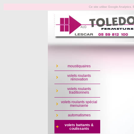
Ce site utilise Google Analytics
moustiquaires
volets roulants
rénovation
volets roulants
traditionnels
volets roulants spécial
menuiserie
automatismes
volets battants &
coulissants