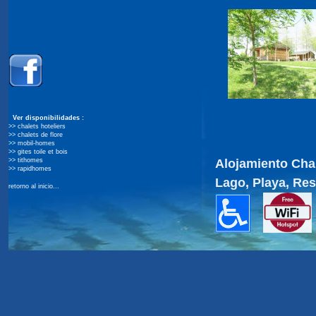
Ver disponibilidades :
>>
chalets hoteliers
>>
chalets de flore
>>
mobil-homes
>>
gites toile et bois
>>
tithomes
Alojamiento
Cha
>>
rapidhomes
Lago,
Playa, Res
retorno al inicio...